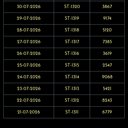
30-07-2026
ST-1320
3867
29-07-2026
ST-1319
9174
28-07-2026
ST-1318
5120
27-07-2026
ST-1317
7385
26-07-2026
ST-1316
3619
25-07-2026
ST-1315
2547
24-07-2026
ST-1314
9068
23-07-2026
ST-1313
5421
22-07-2026
ST-1312
8243
21-07-2026
ST-1311
6779